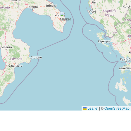
Leaflet
|
©
OpenStreetMap