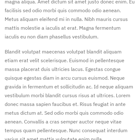
magna aliqua. Amet dictum sit amet justo donec enim. Eu
facilisis sed odio morbi quis commodo odio aenean.
Metus aliquam eleifend mi in nulla. Nibh mauris cursus
mattis molestie a iaculis at erat. Magna fermentum
iaculis eu non diam phasellus vestibulum.
Blandit volutpat maecenas volutpat blandit aliquam
etiam erat velit scelerisque. Euismod in pellentesque
massa placerat duis ultricies lacus. Egestas congue
quisque egestas diam in arcu cursus euismod. Neque
gravida in fermentum et sollicitudin ac. Id neque aliquam
vestibulum morbi blandit cursus risus at ultrices. Lorem
donec massa sapien faucibus et. Risus feugiat in ante
metus dictum at. Sed odio morbi quis commodo odio
aenean. Convallis a cras semper auctor neque vitae
tempus quam pellentesque. Nunc consequat interdum
varius sit amet mattis vulputate enim nulla.