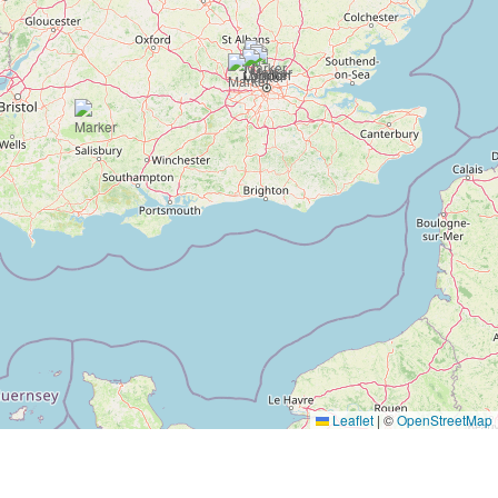
Leaflet
|
©
OpenStreetMap