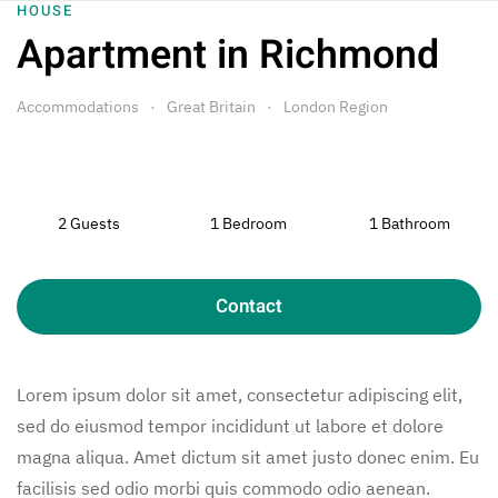
HOUSE
Apartment in Richmond
Skip to main content
Accommodations
Great Britain
London Region
2 Guests
1 Bedroom
1 Bathroom
Contact
Lorem ipsum dolor sit amet, consectetur adipiscing elit,
sed do eiusmod tempor incididunt ut labore et dolore
magna aliqua. Amet dictum sit amet justo donec enim. Eu
facilisis sed odio morbi quis commodo odio aenean.